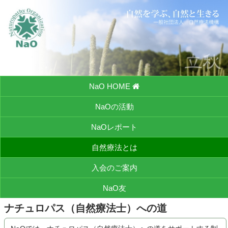
NaO HOME
NaOの活動
NaOレポート
自然療法とは
入会のご案内
NaO友
ナチュロパス（自然療法士）への道