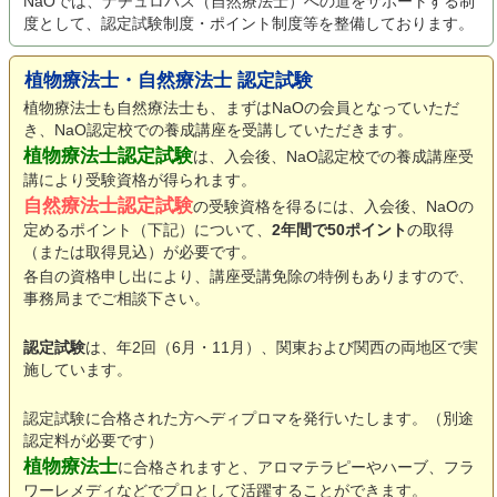
NaOでは、ナチュロパス（自然療法士）への道をサポートする制
度として、認定試験制度・ポイント制度等を整備しております。
植物療法士・自然療法士 認定試験
植物療法士も自然療法士も、まずはNaOの会員となっていただ
き、NaO認定校での養成講座を受講していただきます。
植物療法士認定試験
は、入会後、NaO認定校での養成講座受
講により受験資格が得られます。
自然療法士認定試験
の受験資格を得るには、入会後、NaOの
定めるポイント（下記）について、
2年間で50ポイント
の取得
（または取得見込）が必要です。
各自の資格申し出により、講座受講免除の特例もありますので、
事務局までご相談下さい。
認定試験
は、年2回（6月・11月）、関東および関西の両地区で実
施しています。
認定試験に合格された方へディプロマを発行いたします。（別途
認定料が必要です）
植物療法士
に合格されますと、アロマテラピーやハーブ、フラ
ワーレメディなどでプロとして活躍することができます。