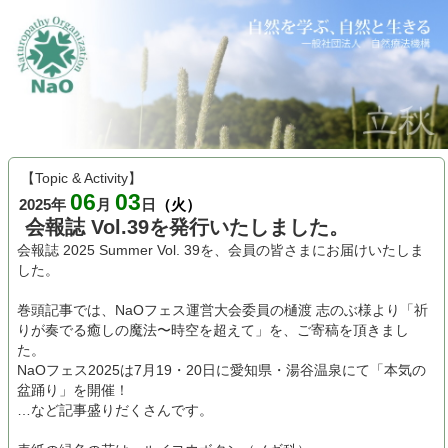
【Topic & Activity】
06
03
2025年
月
日
（火）
会報誌 Vol.39を発行いたしました。
会報誌 2025 Summer Vol. 39を、会員の皆さまにお届けいたしま
した。
巻頭記事では、NaOフェス運営大会委員の樋渡 志のぶ様より「祈
りが奏でる癒しの魔法〜時空を超えて」を、ご寄稿を頂きまし
た。
NaOフェス2025は7月19・20日に愛知県・湯谷温泉にて「本気の
盆踊り」を開催！
…など記事盛りだくさんです。